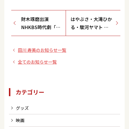
財木琢磨出演
はやぶさ・大滝ひか
NHKBS時代劇「大
る・駿河ヤマト ニ
岡越前7」第1話 6
ューアルバム『オリ
月23日(日)放送ス
ジナルセレクション
田川 寿美のお知らせ一覧
タート！
「三つ巴」』 歌唱
ミニステージ & 特
全てのお知らせ一覧
典会！！ 【7/21(日)
上尾ショーサンプラ
ザ 1Fセンターコー
カテゴリー
ト/埼玉県】
グッズ
映画