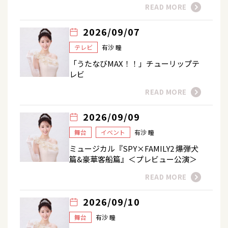
READ MORE
2026/09/07
テレビ
有沙 瞳
「うたなびMAX！！」チューリップテ
レビ
READ MORE
2026/09/09
舞台
イベント
有沙 瞳
ミュージカル『SPY×FAMILY2 爆弾犬
篇&豪華客船篇』＜プレビュー公演＞
READ MORE
2026/09/10
舞台
有沙 瞳