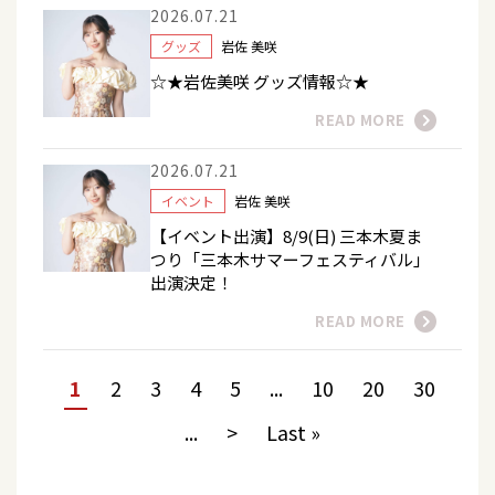
2026.07.21
グッズ
岩佐 美咲
☆★岩佐美咲 グッズ情報☆★
READ MORE
2026.07.21
イベント
岩佐 美咲
【イベント出演】8/9(日) 三本木夏ま
つり「三本木サマーフェスティバル」
出演決定！
READ MORE
1
2
3
4
5
...
10
20
30
...
>
Last »