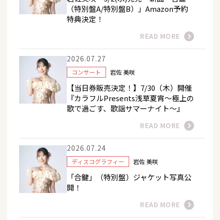
（特別盤A/特別盤B）」Amazon予約
特典決定！
READ MORE
2026.07.27
コンサート
岩佐 美咲
【当日券販売決定！】7/30（木）開催
『カラフルPresents浅草夏宵～極上の
歌で過ごす、歌謡サマーナイト～』
READ MORE
2026.07.24
ディスコグラフィー
岩佐 美咲
「合鍵」（特別盤）ジャケット写真公
開！
READ MORE